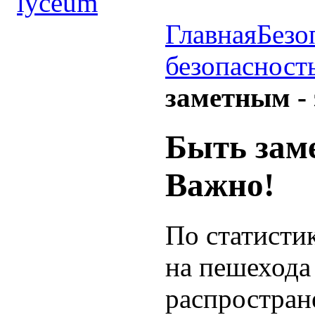
Главная
Безо
безопасност
заметным - 
Быть заме
Важно!
По статистик
на пешеход
распростран