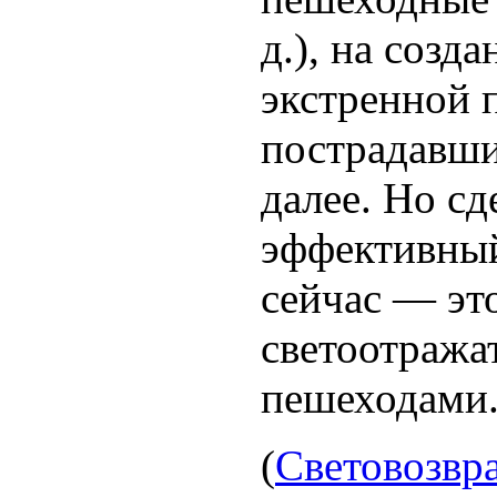
д.), на созд
экстренной
пострадавши
далее. Но сд
эффективны
сейчас — эт
светоотража
пешеходами
(
Световозв