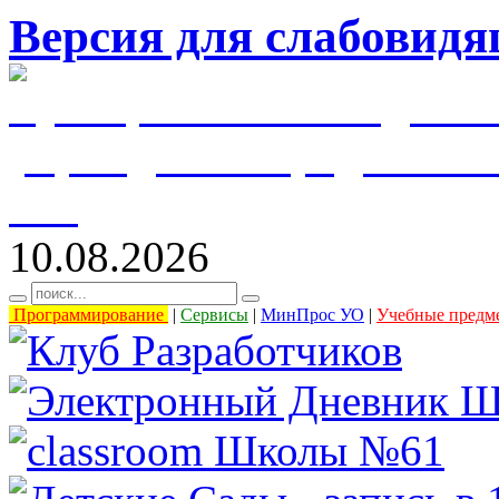
Версия для слабовид
муниципальное бюджетн
учреждение города Уль
61"
10.08.2026
Программирование
|
Сервисы
|
МинПрос УО
|
Учебные предм