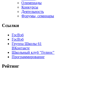
Олимпиады
Конкурсы
Деятельность
Форумы, семинары
Ссылки
ГосВэб
ГосВэб
Группа Школы 61
ВКонтакте
Школьный клуб "Гелиос"
Программирование
Рейтинг