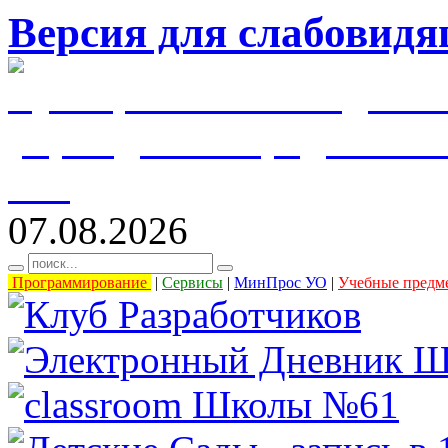
Версия для слабовид
муниципальное бюджетн
учреждение города Уль
61"
07.08.2026
Программирование
|
Сервисы
|
МинПрос УО
|
Учебные предм