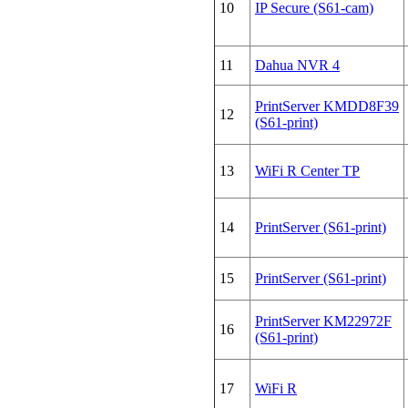
10
IP Secure (S61-cam)
11
Dahua NVR 4
PrintServer KMDD8F39
12
(S61-print)
13
WiFi R Center TP
14
PrintServer (S61-print)
15
PrintServer (S61-print)
PrintServer KM22972F
16
(S61-print)
17
WiFi R