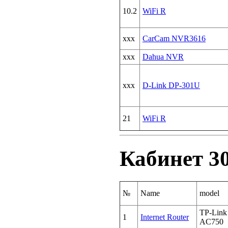
10.2
WiFi R
xxx
CarCam NVR3616
xxx
Dahua NVR
xxx
D-Link DP-301U
21
WiFi R
Кабинет 3
№
Name
model
TP-Link
1
Internet Router
AC750