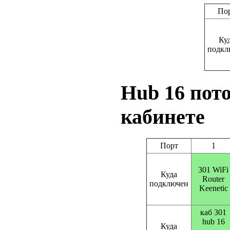
По
Ку
подкл
Hub 16 пот
кабинете
Порт
1
301 WiFi
Куда
Router
подключен
Keenetic
каб 301
hub 16
Куда