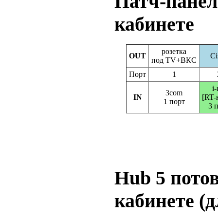
Патч-панел
кабинете
розетка
OUT
Ci
под TV+ВКС
Порт
1
i-
3com
IN
[RT-
1 порт
3 
Hub 5 пото
кабинете (