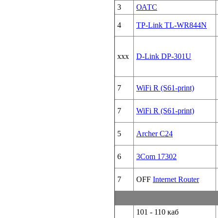
3
ОАТС
4
TP-Link TL-WR844N
xxx
D-Link DP-301U
7
WiFi R (S61-print)
7
WiFi R (S61-print)
5
Archer C24
6
3Com 17302
7
OFF
Internet Router
101 - 110 каб