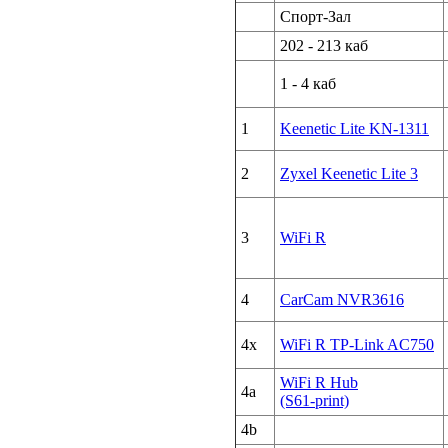
Спорт-Зал
202 - 213 каб
1 - 4 каб
1
Keenetic Lite KN-1311
2
Zyxel Keenetic Lite 3
3
WiFi R
4
CarCam NVR3616
4x
WiFi R TP-Link AC750
WiFi R Hub
4a
(S61-print)
4b