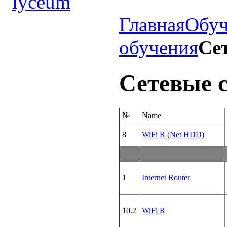
Главная
Обуч
обучения
Се
Сетевые с
№
Name
8
WiFi R (Net HDD)
1
Internet Router
10.2
WiFi R