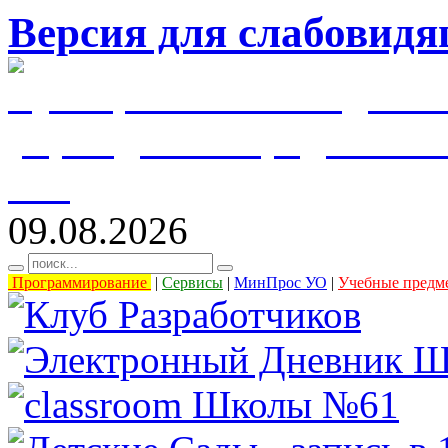
Версия для слабовид
муниципальное бюджетн
учреждение города Уль
61"
09.08.2026
Программирование
|
Сервисы
|
МинПрос УО
|
Учебные предм