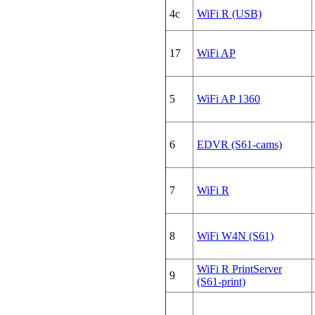
4c
WiFi R (USB)
17
WiFi AP
5
WiFi AP 1360
6
EDVR (S61-cams)
7
WiFi R
8
WiFi W4N (S61)
WiFi R PrintServer
9
(S61-print)