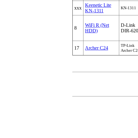
Keenetic Lite
xxx
KN-1311
KN-1311
WiFi R (Net
D-Link
8
HDD)
DIR-62
TP-Link
17
Archer C24
Archer C2