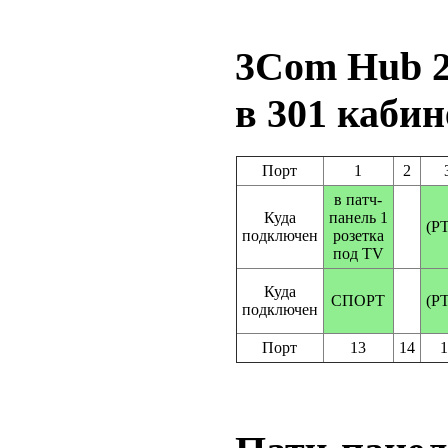
3Com Hub 2
в 301 кабин
Порт
1
2
в патч-
Куда
панель 1
(Р
подключен
розетка
под TV
Куда
СПОРТ
(Р
подключен
Порт
13
14