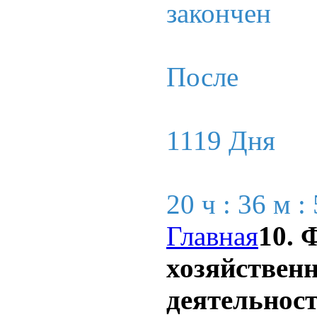
закончен
После
1119 Дня
20 ч : 36 м :
Главная
10. 
хозяйствен
деятельнос