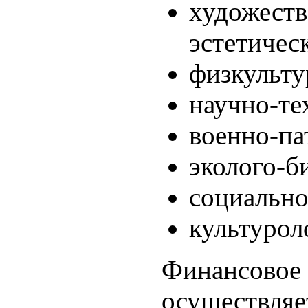
художеств
эстетичес
физкульту
научно-те
военно-па
эколого-б
социально
культурол
Финансовое 
осуществляет