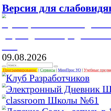
Версия для слабовид
муниципальное бюджетн
учреждение города Уль
61"
09.08.2026
Программирование
|
Сервисы
|
МинПрос УО
|
Учебные предм