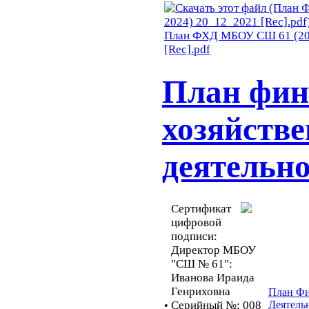
План ФХД МБОУ СШ 61 (20
[Rec].pdf
План фин
хозяйств
деятельно
Сертификат
цифровой
подписи:
Директор МБОУ
"СШ № 61":
Иванова Ираида
Генриховна
План Фи
Серийный №: 008
Деятель
•