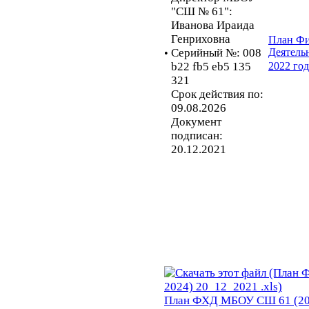
"СШ № 61":
Иванова Ираида
Генриховна
План Фи
Серийный №: 008
Деятель
•
b22 fb5 eb5 135
2022 го
321
Срок действия по:
09.08.2026
Документ
подписан:
20.12.2021
План ФХД МБОУ СШ 61 (202