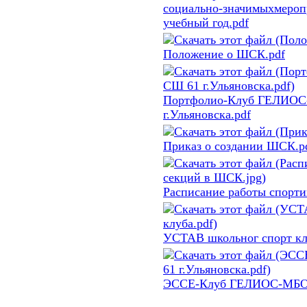
социально-значимыхмероп
учебный год.pdf
Положение о ШСК.pdf
Портфолио-Клуб ГЕЛИО
г.Ульяновска.pdf
Приказ о создании ШСК.p
Расписание работы спорт
УСТАВ школьног спорт кл
ЭССЕ-Клуб ГЕЛИОС-МБОУ 