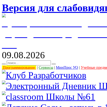
Версия для слабовид
муниципальное бюджетн
учреждение города Уль
61"
09.08.2026
Программирование
|
Сервисы
|
МинПрос УО
|
Учебные предм