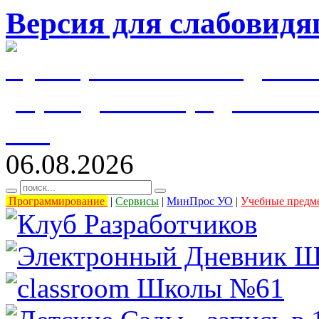
Версия для слабовид
муниципальное бюджетн
учреждение города Уль
61"
06.08.2026
Программирование
|
Сервисы
|
МинПрос УО
|
Учебные предм