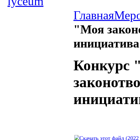
Главная
Меро
"Моя закон
инициатива
Конкурс 
законотв
инициатив