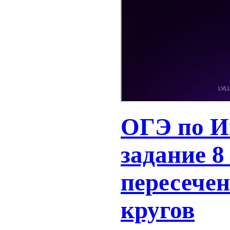
ОГЭ по И
задание 8 
пересечен
кругов