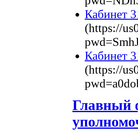
pwd=NDh3
Кабинет 3
(https://u
pwd=Smh
Кабинет 3
(https://u
pwd=a0d
Главный 
уполномо