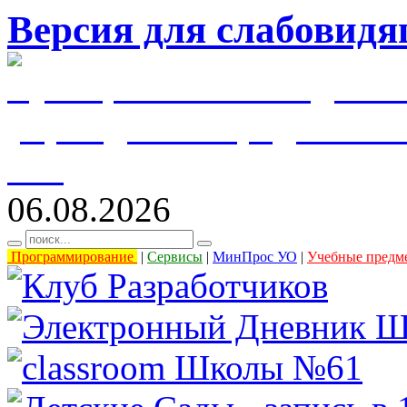
Версия для слабовид
муниципальное бюджетн
учреждение города Уль
61"
06.08.2026
Программирование
|
Сервисы
|
МинПрос УО
|
Учебные предм