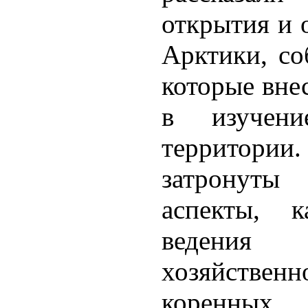
открытия и 
Арктики, со
которые вне
в изучен
территор
затронуты
аспекты, к
веден
хозяйственн
коренны