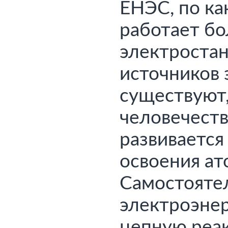
ЕНЭС, по ка
электростан
источников 
существуют,
человечест
развивается 
освоения ат
электроэнер
цепную реак