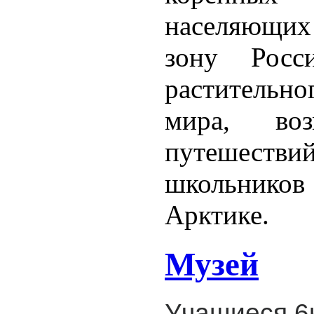
населяющи
зону Росси
растительн
мира, во
путешестви
школьник
Арктике.
Музей
Учащиеся 6