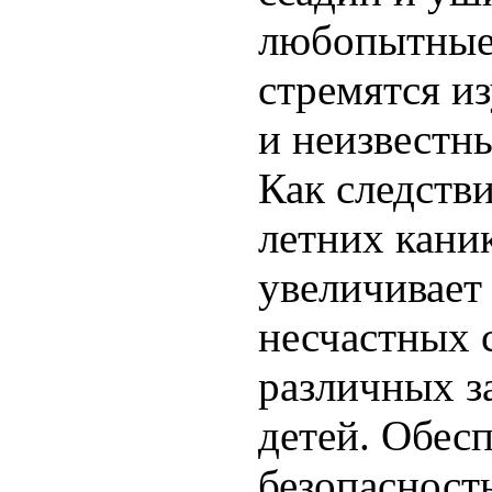
любопытные
стремятся и
и неизвестны
Как следстви
летних кани
увеличивает
несчастных 
различных з
детей. Обес
безопасность