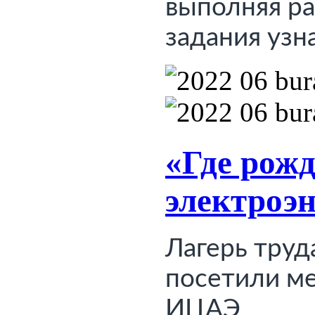
выполняя 
ра
задания узн
«Где рожд
электроэ
Лагерь труда
посетили 
ме
ИЦАЭ