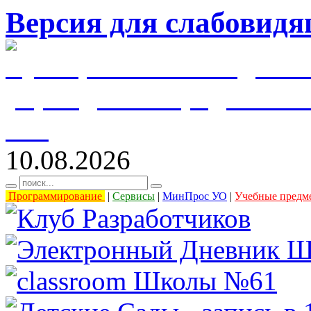
Версия для слабовид
муниципальное бюджетн
учреждение города Уль
61"
10.08.2026
Программирование
|
Сервисы
|
МинПрос УО
|
Учебные предм