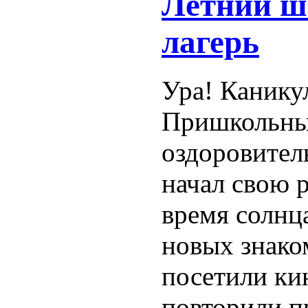
Летний 
лагерь
Ура! Канику
Пришкольны
оздоровител
начал свою р
время солнца
новых знако
посетили ки
повторили п