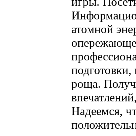
игры. Посет
Информацио
атомной эне
опережающ
профессион
подготовки,
роща. Получ
впечатлений
Надеемся, ч
положитель