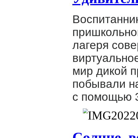
Воспитанни
пришкольно
лагеря сов
виртуально
мир дикой 
побывали н
с помощью
Солнце, в