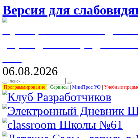
Версия для слабовид
муниципальное бюджетн
учреждение города Уль
61"
06.08.2026
Программирование
|
Сервисы
|
МинПрос УО
|
Учебные предм