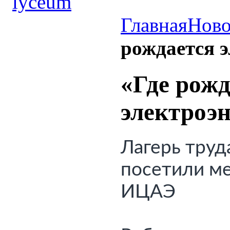
Главная
Ново
рождается 
«Где рожд
электроэ
Лагерь труда
посетили 
ме
ИЦАЭ