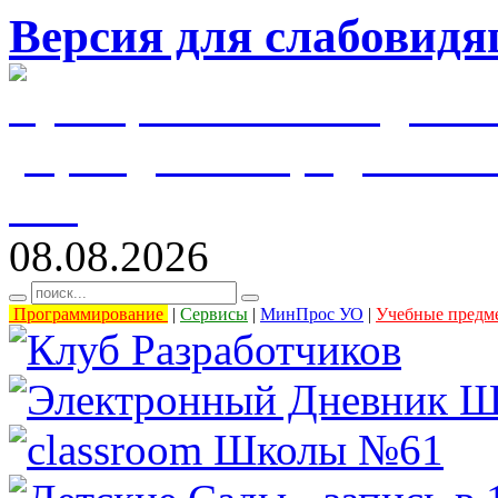
Версия для слабовид
муниципальное бюджетн
учреждение города Уль
61"
08.08.2026
Программирование
|
Сервисы
|
МинПрос УО
|
Учебные предм