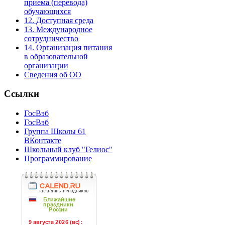
приема (перевода)
обучающихся
12. Доступная среда
13. Международное
сотрудничество
14. Организация питания
в образовательной
организации
Сведения об ОО
Ссылки
ГосВэб
ГосВэб
Группа Школы 61
ВКонтакте
Школьный клуб "Гелиос"
Программирование