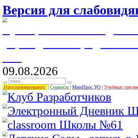
Версия для слабовид
муниципальное бюджетн
учреждение города Уль
61"
09.08.2026
Программирование
|
Сервисы
|
МинПрос УО
|
Учебные предм