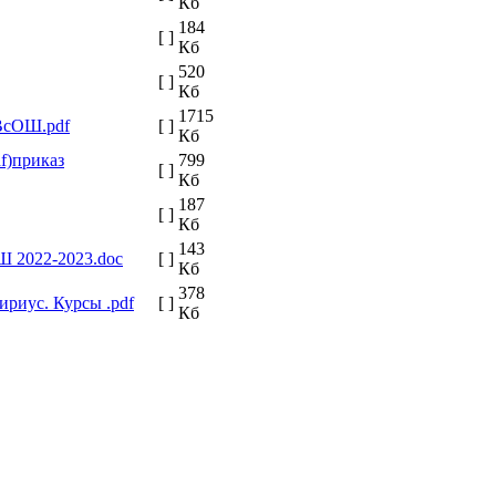
Кб
184
[ ]
Кб
520
[ ]
Кб
1715
ВсОШ.pdf
[ ]
Кб
приказ
799
[ ]
Кб
187
[ ]
Кб
143
 2022-2023.doc
[ ]
Кб
378
риус. Курсы .pdf
[ ]
Кб