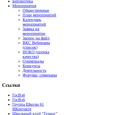
Библиотека
Мероприятия
Общественные
План мероприятий
Календарь
мероприятий
Заявка на
мероприятие
Запрос на файл
ВКС Вебинары
(список)
НОКО (оценка
качества)
Олимпиады
Конкурсы
Деятельность
Форумы, семинары
Ссылки
ГосВэб
ГосВэб
Группа Школы 61
ВКонтакте
Школьный клуб "Гелиос"