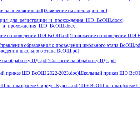
Заявление на апелляцию .pdf
ии_и_прохождения_ШЭ_ВсОШ.docx
Положение о проведении ШЭ 
оведении школьного этапа ВсОШ.pdf
Согласие на обработку ПД .pdf
Школьный приказ ШЭ ВсОШ
ШЭ ВсОШ на платформе Си