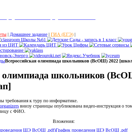
е города Ульяновска "Средняя школа № 61"
еты
|
Домашнее задание
|
ГИА (ЕГЭ)
|
ды
Всероссийская олимпиада школьников (ВсОШ) 2022 [школ
я олимпиада школьников (ВсО
ап]
ы требования к туру по информатике.
/organizers
внизу страницы опубликована видео-инструкция о том,
блицу с ФИО.
Вложения:
График проведения ШЭ ВсОШ .pdf