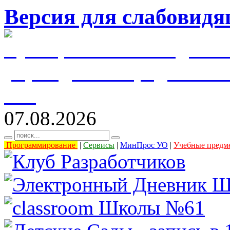
Версия для слабовид
муниципальное бюджетн
учреждение города Уль
61"
07.08.2026
Программирование
|
Сервисы
|
МинПрос УО
|
Учебные предм