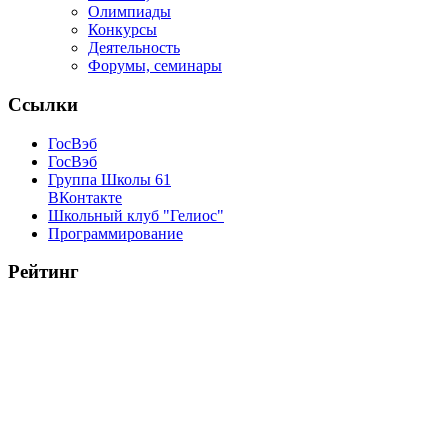
Олимпиады
Конкурсы
Деятельность
Форумы, семинары
Ссылки
ГосВэб
ГосВэб
Группа Школы 61
ВКонтакте
Школьный клуб "Гелиос"
Программирование
Рейтинг