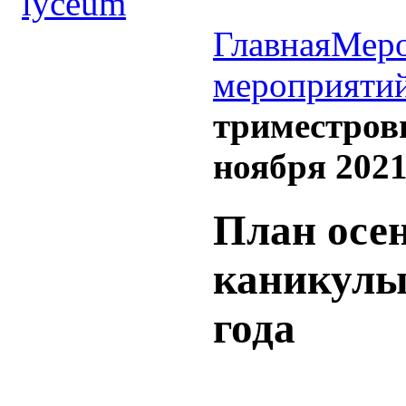
Главная
Меро
мероприяти
триместровы
ноября 2021
План осе
каникулы 
года