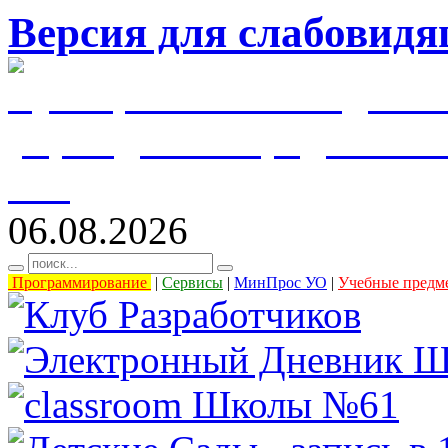
Версия для слабовид
муниципальное бюджетн
учреждение города Уль
61"
06.08.2026
Программирование
|
Сервисы
|
МинПрос УО
|
Учебные предм