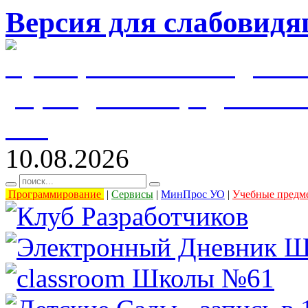
Версия для слабовид
муниципальное бюджетн
учреждение города Уль
61"
10.08.2026
Программирование
|
Сервисы
|
МинПрос УО
|
Учебные предм