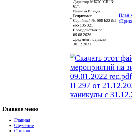
Директор МБОУ "СШ №
61":
Иванова Ираида
План м
Генриховна
•
Серийный №: 008 b22 fb5
(Прика
eb5 135 321
Срок действия по:
09.08.2026
Документ подписан:
30.12.2021
П 297 от 21.12.2
каникулы с 31.12.
Главное
меню
Главная
Обучение
О школе