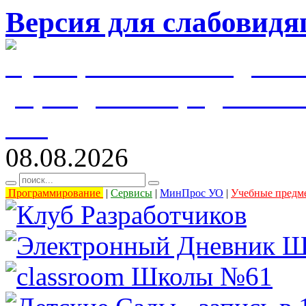
Версия для слабовид
муниципальное бюджетн
учреждение города Уль
61"
08.08.2026
Программирование
|
Сервисы
|
МинПрос УО
|
Учебные предм