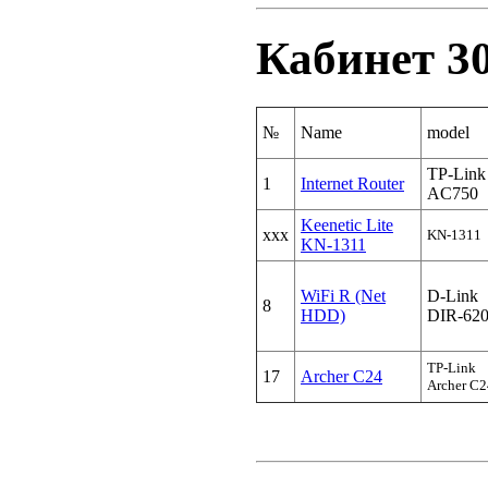
Кабинет 3
№
Name
model
TP-Link
1
Internet Router
AC750
Keenetic Lite
xxx
KN-1311
KN-1311
WiFi R (Net
D-Link
8
HDD)
DIR-62
TP-Link
17
Archer C24
Archer C2