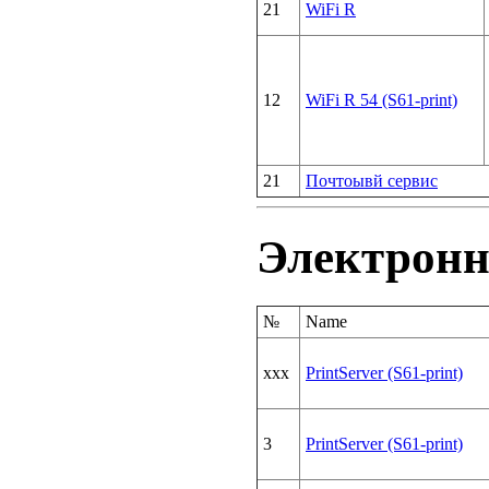
21
WiFi R
12
WiFi R 54 (S61-print)
21
Почтоывй сервис
Электронн
№
Name
xxx
PrintServer (S61-print)
3
PrintServer (S61-print)