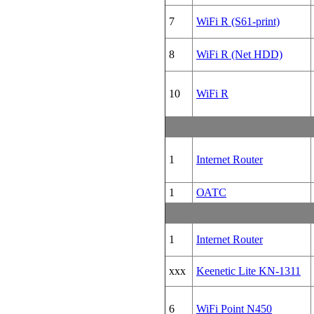
7
WiFi R (S61-print)
8
WiFi R (Net HDD)
10
WiFi R
1
Internet Router
1
ОАТС
1
Internet Router
xxx
Keenetic Lite KN-1311
6
WiFi Point N450