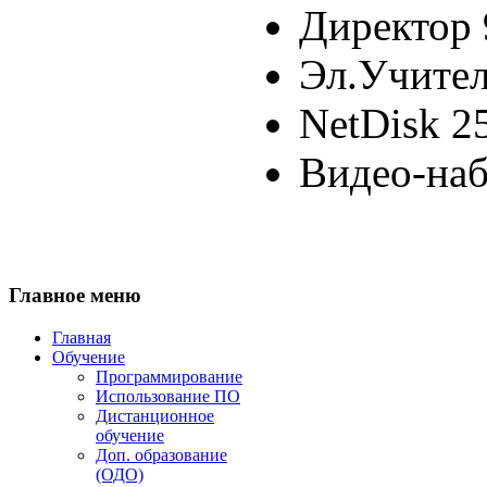
Директор 
Эл.Учител
NetDisk 25
Видео-наб
Главное
меню
Главная
Обучение
Программирование
Использование ПО
Дистанционное
обучение
Доп. образование
(ОДО)