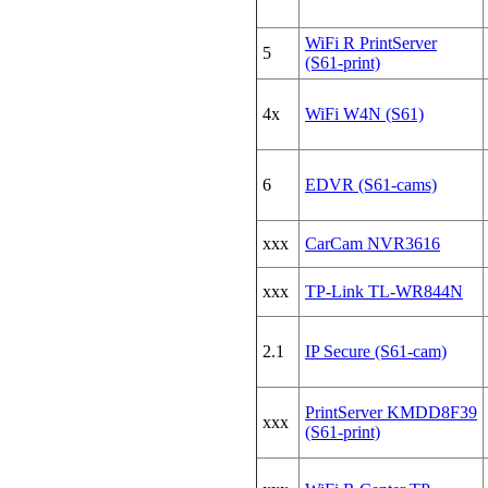
WiFi R PrintServer
5
(S61-print)
4x
WiFi W4N (S61)
6
EDVR (S61-cams)
xxx
CarCam NVR3616
xxx
TP-Link TL-WR844N
2.1
IP Secure (S61-cam)
PrintServer KMDD8F39
xxx
(S61-print)