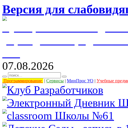
Версия для слабовид
муниципальное бюджетн
учреждение города Уль
61"
07.08.2026
Программирование
|
Сервисы
|
МинПрос УО
|
Учебные предм