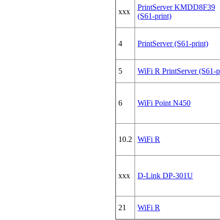
PrintServer KMDD8F39
xxx
(S61-print)
4
PrintServer (S61-print)
5
WiFi R PrintServer (S61-p
6
WiFi Point N450
10.2
WiFi R
xxx
D-Link DP-301U
21
WiFi R