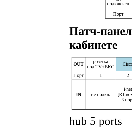
подключен
Порт
Патч-панел
кабинете
розетка
OUT
Cisc
под TV+ВКС
Порт
1
2
i-net
IN
не подкл.
[RT-ко
3 по
hub 5 ports