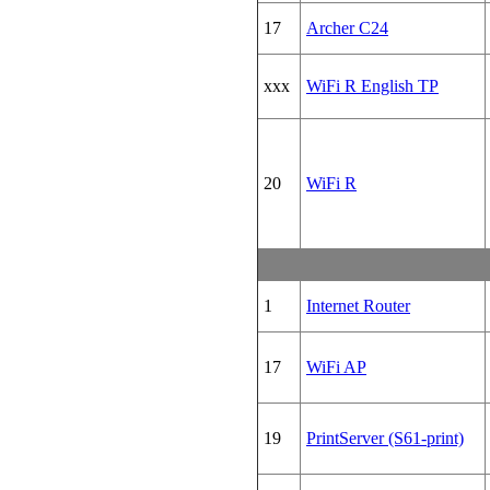
17
Archer C24
xxx
WiFi R English TP
20
WiFi R
1
Internet Router
17
WiFi AP
19
PrintServer (S61-print)