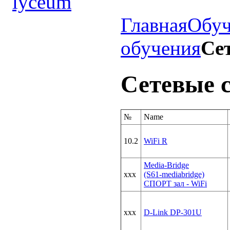
Главная
Обуч
обучения
Се
Сетевые с
№
Name
10.2
WiFi R
Media-Bridge
xxx
(S61-mediabridge)
СПОРТ зал - WiFi
xxx
D-Link DP-301U