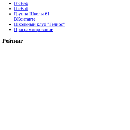
ГосВэб
ГосВэб
Группа Школы 61
ВКонтакте
Школьный клуб "Гелиос"
Программирование
Рейтинг