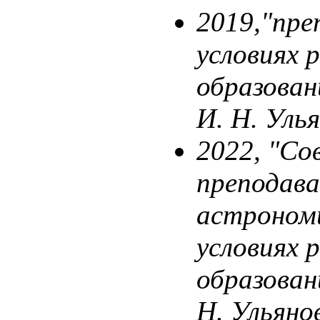
2019,"пре
условиях 
образова
И. Н. Уль
2022, "Со
преподав
астрономи
условиях 
образован
Н. Ульяно