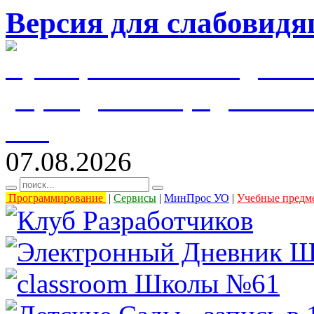
Версия для слабовид
муниципальное бюджетн
учреждение города Уль
61"
07.08.2026
Программирование
|
Сервисы
|
МинПрос УО
|
Учебные предм