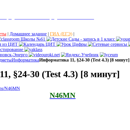
е города Ульяновска "Средняя школа № 61"
еты
|
Домашнее задание
|
ГИА (ЕГЭ)
|
дметы
Информатика
Информатика 11, §24-30 (Test 4.3) [8 минут]
, §24-30 (Test 4.3) [8 минут]
ions/N46MN
N46MN