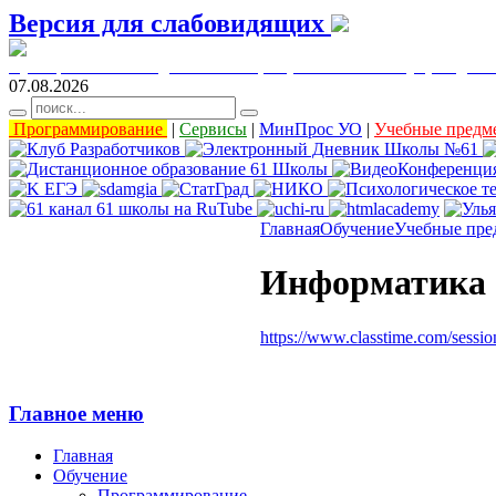
Версия для слабовидящих
муниципальное бюджетное общеобразовательное учреждени
07.08.2026
Программирование
|
Сервисы
|
МинПрос УО
|
Учебные предм
Главная
Обучение
Учебные пре
Информатика 11
https://www.classtime.com/sess
Главное
меню
Главная
Обучение
Программирование