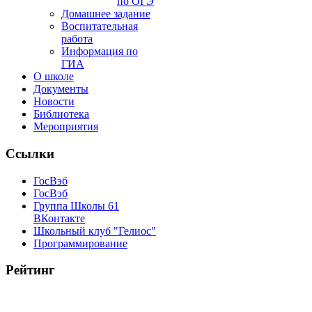
по ОГЭ
Домашнее задание
Воспитательная
работа
Информация по
ГИА
О школе
Документы
Новости
Библиотека
Мероприятия
Ссылки
ГосВэб
ГосВэб
Группа Школы 61
ВКонтакте
Школьный клуб "Гелиос"
Программирование
Рейтинг