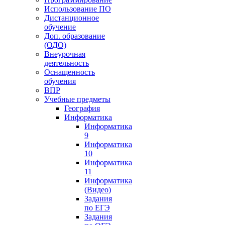
Использование ПО
Дистанционное
обучение
Доп. образование
(ОДО)
Внеурочная
деятельность
Оснащенность
обучения
ВПР
Учебные предметы
География
Информатика
Информатика
9
Информатика
10
Информатика
11
Информатика
(Видео)
Задания
по ЕГЭ
Задания