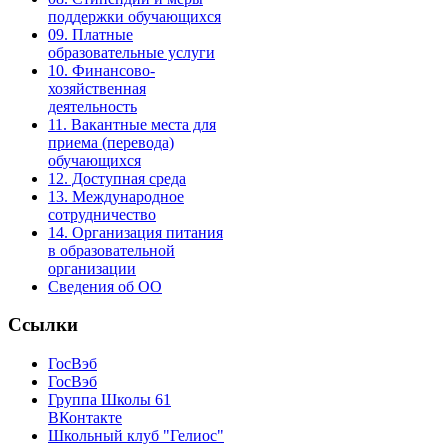
поддержки обучающихся
09. Платные
образовательные услуги
10. Финансово-
хозяйственная
деятельность
11. Вакантные места для
приема (перевода)
обучающихся
12. Доступная среда
13. Международное
сотрудничество
14. Организация питания
в образовательной
организации
Сведения об ОО
Ссылки
ГосВэб
ГосВэб
Группа Школы 61
ВКонтакте
Школьный клуб "Гелиос"