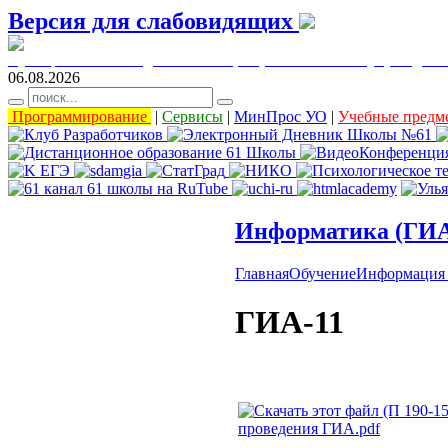
Версия для слабовидящих
муниципальное бюджетное общеобразовательное учреждени
06.08.2026
Программирование
|
Сервисы
|
МинПрос УО
|
Учебные предм
Информатика (ГИ
Главная
Обучение
Информация
ГИА-11
проведения ГИА.pdf