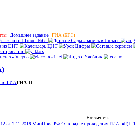
е города Ульяновска "Средняя школа № 61"
еты
|
Домашнее задание
|
ГИА (ЕГЭ)
|
А)
 по ГИА
ГИА-11
Вложения:
П 