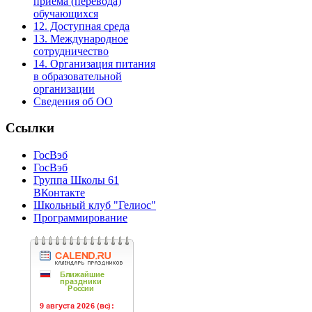
приема (перевода)
обучающихся
12. Доступная среда
13. Международное
сотрудничество
14. Организация питания
в образовательной
организации
Сведения об ОО
Ссылки
ГосВэб
ГосВэб
Группа Школы 61
ВКонтакте
Школьный клуб "Гелиос"
Программирование