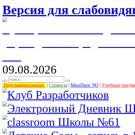
Версия для слабовид
муниципальное бюджетн
учреждение города Уль
61"
09.08.2026
Программирование
|
Сервисы
|
МинПрос УО
|
Учебные предм