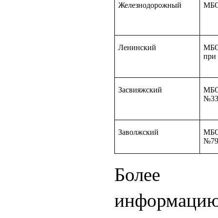
Железнодорожный
МБ
Ленинский
МБ
при
Засвияжский
МБО
№3
Заволжский
МБО
№7
Более 
информаци