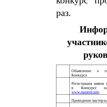
конкурс пр
раз.
Инфор
участник
руков
Объявление о пр
Конкурса
Регистрация заявок 
в Конкурсе н
www
.
masterit
.
info
Проведение мастер-к