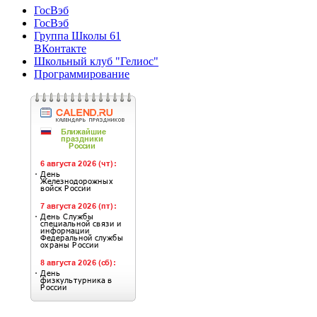
ГосВэб
ГосВэб
Группа Школы 61
ВКонтакте
Школьный клуб "Гелиос"
Программирование