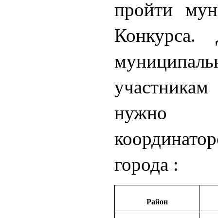
пройти мун
Конкурса.
муницип
участника
нужно с
координа
города :
Район