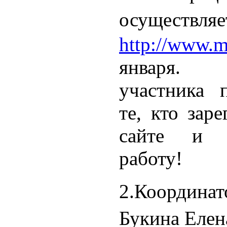
осуществл
http://www.ma
января.
участника 
те, кто зар
сайте и 
работу!
2.Координ
Букина Елен