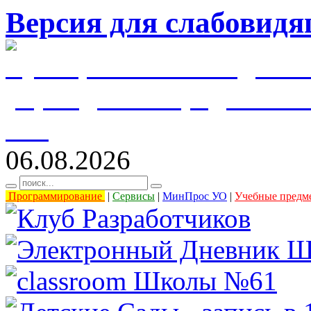
Версия для слабовид
муниципальное бюджетн
учреждение города Уль
61"
06.08.2026
Программирование
|
Сервисы
|
МинПрос УО
|
Учебные предм