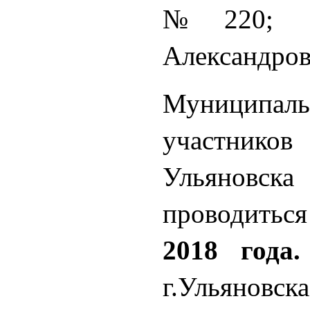
№220; Б
Александров
Муниципа
участни
Ульяно
проводить
2018 года.
г.Ульяновс