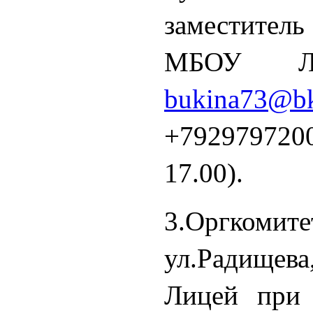
заместит
МБОУ Ли
bukina73@bk
+79297972
17.00).
3.Оргкомите
ул.Радище
Лицей при 