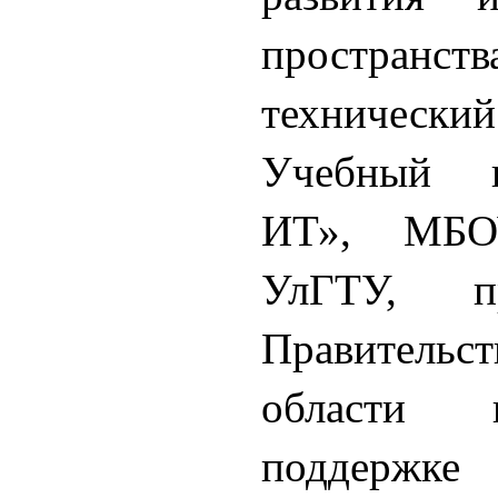
пространст
технически
Учебный 
ИТ», МБО
УлГТУ, п
Правительс
области и
поддержке