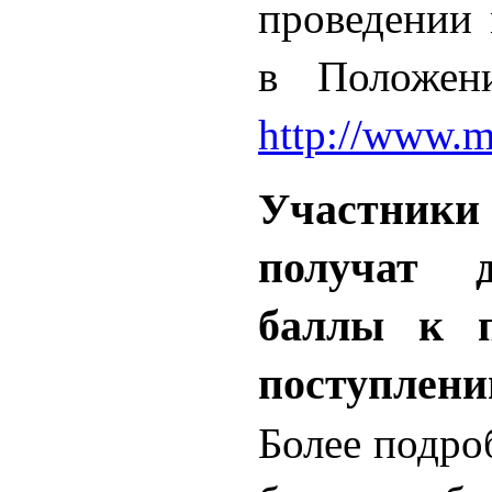
проведении 
в Положен
http
://
www
.
m
Участни
получат д
баллы к 
поступле
Более подро