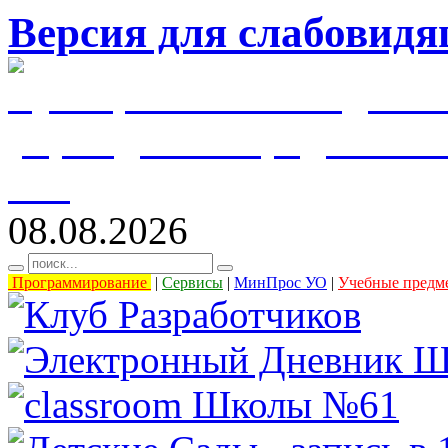
Версия для слабовид
муниципальное бюджетн
учреждение города Уль
61"
08.08.2026
Программирование
|
Сервисы
|
МинПрос УО
|
Учебные предм