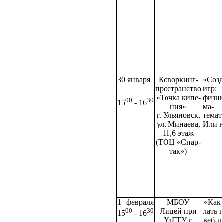
30 января
Коворкинг-
«Соз
пространство
игр:
«Точка кипе­
физ
00
30
15
-
16
ния»
ма­
г. Ульяновск,
темат
ул. Минаева,
Или 
11,6
этаж
(ТОЦ «Спар­
так»)
1 февраля
МБОУ
«Как 
00
30
Лицей при
лать 
15
- 16
УлГТУ г.
веб-д