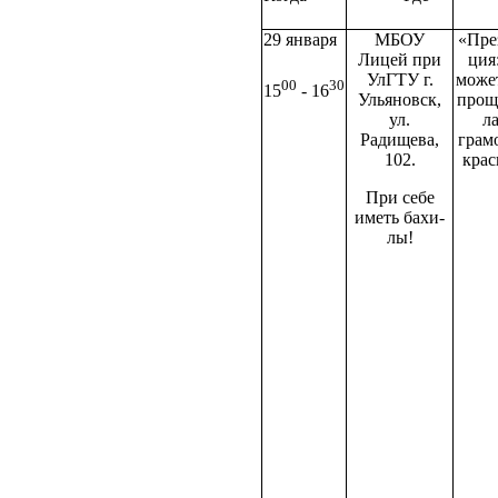
29 января
МБОУ
«Пре
Лицей при
ция
УлГТУ г.
мо­же
00
30
15
- 16
Ульяновск,
прощ
ул.
л
Радищева,
грамо
102.
крас
При себе
иметь бахи­
лы!