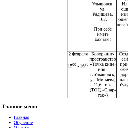
Ульяновск,
Ил
ул.
оши
Радищева,
нач
102.
ющег
дизай
При себе
иметь
бахилы!
2 февраля
Коворкинг-
Созд
пространство
сай
«Точка кипе­
при
00
30
15
- 16
ния»
сей
г. Ульяновск,
дор
ул. Минаева,
нав
11,6
этаж
бу­д
(ТОЦ «Спар­
так»)
Главное
меню
Главная
Обучение
О школе