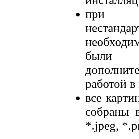
при ис
нестанда
необход
были 
дополни
работой в 
все карти
собраны в
*.jpeg, *.p