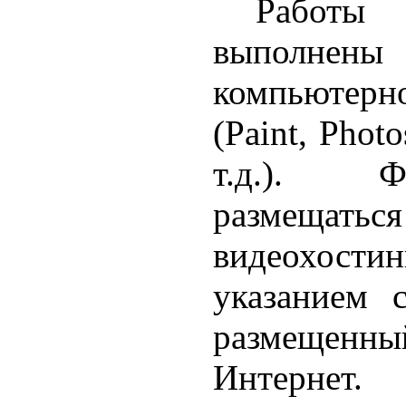
Работы
выполне
компьютер
(Paint, Photo
т.д.). 
разме
видеохости
указанием 
размеще
Интернет.