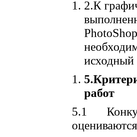
2.К графи
выполнен
PhotoShop
необходим
исходный 
5.
Критер
работ
5.1 Конк
оцениваютс