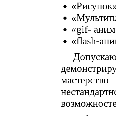
«Рисунок»
«Мультип
«gif- ани
«flash-ан
Допуск
демонстрир
мастерство
нестандарт
возможносте