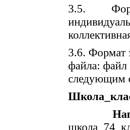
3.5. Фор
индиви
коллективна
3.6. Формат
файла: файл 
следующим 
Школа_кла
На
школа_74_к