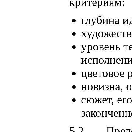
критериям:
глубина и
художеств
уровень т
исполнени
цветовое 
новизна, 
сюжет, ег
законченн
5.2. Пред