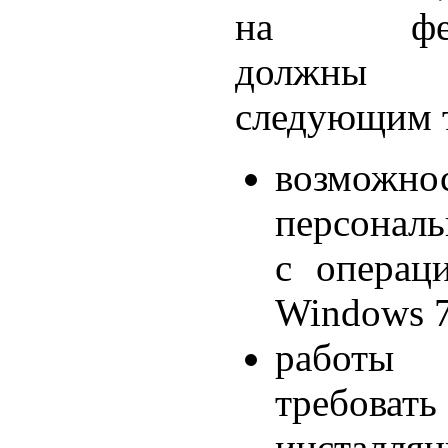
на фести
должны со
следующим 
возможнос
персонал
с операц
Windows 7
работы
требовать
инсталляц