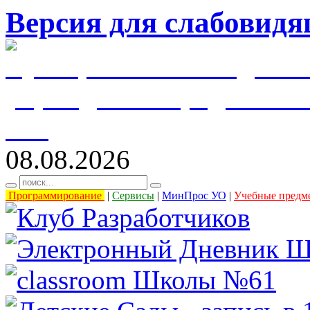
Версия для слабовид
муниципальное бюджетн
учреждение города Уль
61"
08.08.2026
Программирование
|
Сервисы
|
МинПрос УО
|
Учебные предм