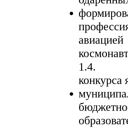
формиров
професси
ави
космонавт
1.4.
Орг
конкурса 
муниципа
бюджетно
образоват