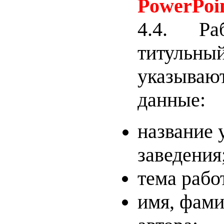
PowerPoi
4.4. Ра
титульн
указыва
данные:
название 
заведения
тема рабо
имя, фами