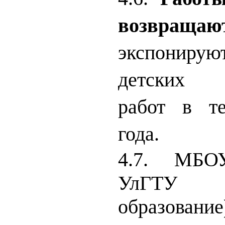
возвращаю
экспонирую
детских х
работ в те
года.
4.7.
МБО
УлГТ
образо