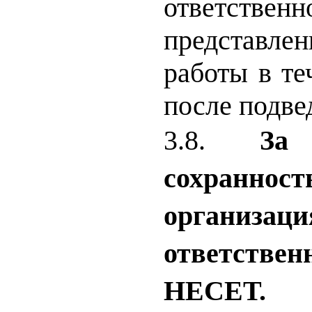
ответст
представле
работы в те
после подве
3.8.
За
сохранн
организаци
ответст
НЕСЕТ.