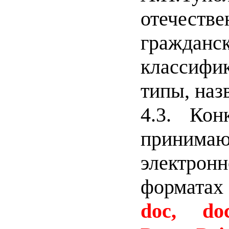
отечеств
граждан
классиф
типы, наз
4.3.
Кон
прин
электр
форматах
doc
,
do