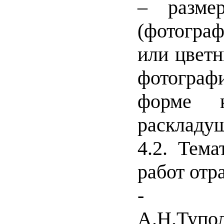
– разм
(фотогра
или цветн
фотограф
форме к
раскладуш
4.2. Тема
работ отр
- би
А.Н.Тупо