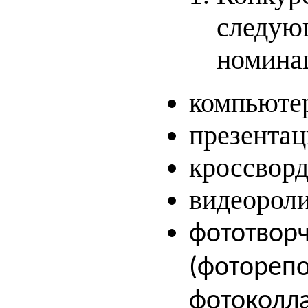
следу
номина
компьюте
презентац
кроссворд
видеороли
фототворч
(фотореп
фотоколл