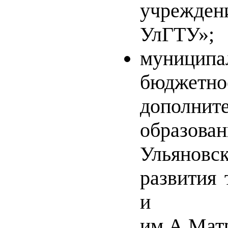
учрежде
УлГТУ»
;
муниципа
бюджетн
дополнит
образо
Ульяно
развития 
и юн
им.А.Мат