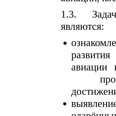
1.3. Зада
являются:
ознакомл
развития
авиации 
проп
достижен
выявлен
одарённы