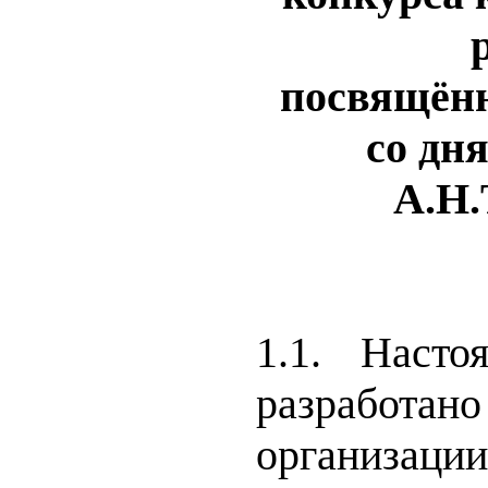
посвящён
со дн
А.Н.
1.1. Насто
разработ
организаци