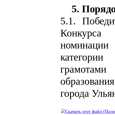
5.
Порядо
5.1.
П
обед
Конкурс
номинации
категории
грамотам
образовани
города Улья