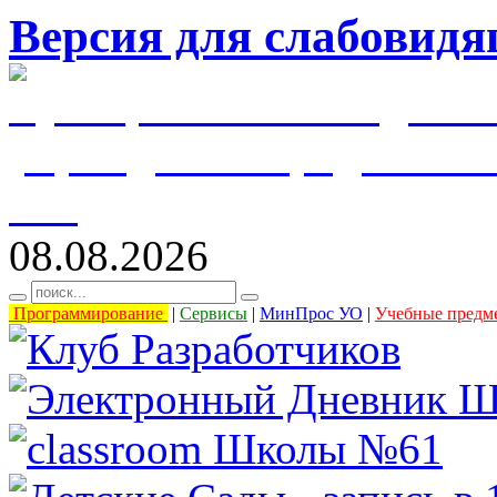
Версия для слабовид
муниципальное бюджетн
учреждение города Уль
61"
08.08.2026
Программирование
|
Сервисы
|
МинПрос УО
|
Учебные предм