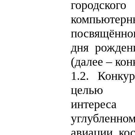
городско
компьюте
посвящённо
дня рожден
(далее – кон
1.2. Конку
целью
сти
интере
углублен
авиации, ко