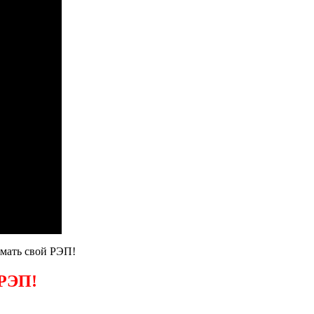
умать свой РЭП!
РЭП!