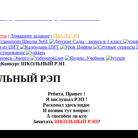
е города Ульяновска "Средняя школа № 61"
еты
|
Домашнее задание
|
ГИА (ЕГЭ)
|
ы
Конкурс ШКОЛЬНЫЙ РЭП
ОЛЬНЫЙ РЭП
Ребята, Привет !
Я послушал РЭП !
Раскопал здесь видос
И возник тут вопрос:
А способен ли кто
Зачитать
ШКОЛЬНЫЙ РЭП
?