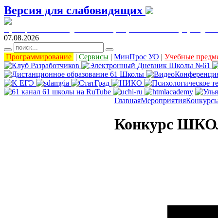
Версия для слабовидящих
муниципальное бюджетное общеобразовательное учреждени
07.08.2026
Программирование
|
Сервисы
|
МинПрос УО
|
Учебные предм
Главная
Мероприятия
Конкурс
Конкурс ШК