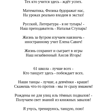
Тех кто учится здесь - ждёт успех.
Математика, Физика будоражат нас,
На уроках реально входим в экстаз!
Русский, Литература - я не тупарь! -
Наш преподаватель - Наталья Ступарь!
Жизнь за бугром изучаем навзничь -
иностранному учит Елена Савич!
Жизнь сохранит и сыграет в игры
Наш незабвенный Аисов Игорь!
61 школа - лучше всех -
Кто танцует здесь - побеждает всех.
Наши танцы - лучше, а девчёнки - краше!
Скажешь что-то против - мы те сразу вмажем!
Рождены не для улиц иль тёмных подвалов! -
Получаем свет знаний из книжных завалов!
Я учусь, тренируюсь, танцую, пою!