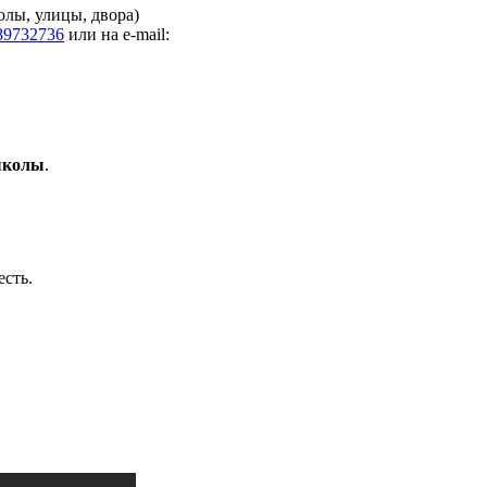
олы, улицы, двора)
d89732736
или на e-mail:
школы
.
есть.