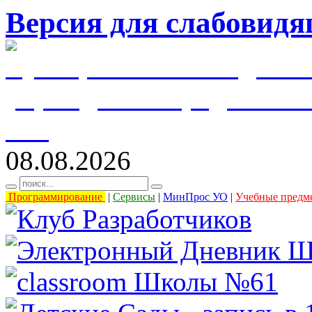
Версия для слабовид
муниципальное бюджетн
учреждение города Уль
61"
08.08.2026
Программирование
|
Сервисы
|
МинПрос УО
|
Учебные предм